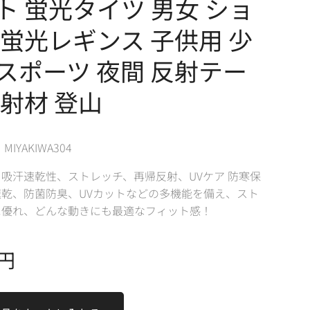
ト 蛍光タイツ 男女 ショ
 蛍光レギンス 子供用 少
スポーツ 夜間 反射テー
反射材 登山
IYAKIWA304
吸汗速乾性、ストレッチ、再帰反射、UVケア 防寒保
速乾、防菌防臭、UVカットなどの多機能を備え、スト
に優れ、どんな動きにも最適なフィット感！
円