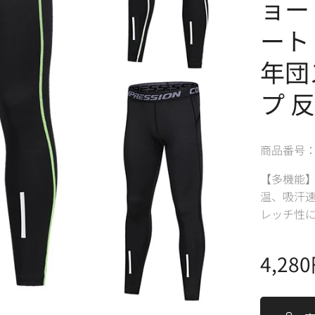
ョー
ート
年団
プ 
商品番号： M
【多機能】
温、吸汗
レッチ性
4,280