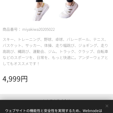
商品番号： miyakiwa20205022
スキー、トレーニング、野球、卓球、バレーボール、テニス、
バスケット、サッカー、体操、走り幅跳び、ジョギング、走り
高跳び、縄跳び、運動会、ジム、トラック、クラッブ、自転車
などのスポーツを、日常を、もっと快適に。アンダーウェアと
してもオススメです！
4,999
円
トウヨウ株式会社
© 2022 TOYOU
ウェブサイトの機能性と安全性を実現するため、Webnodeは