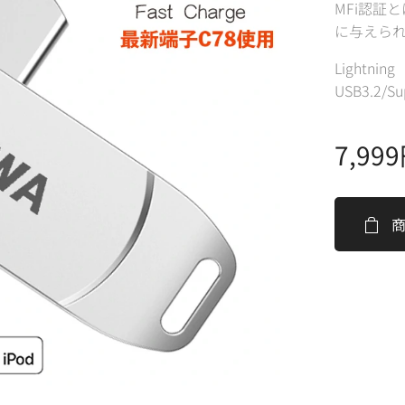
MFi認証
に与えら
Lightning
USB3.2/S
7,999