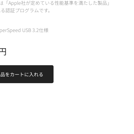
とは「Apple社が定めている性能基準を満たした製品」
れる認証プログラムです。
uperSpeed USB 3.2仕様
円
商品をカートに入れる