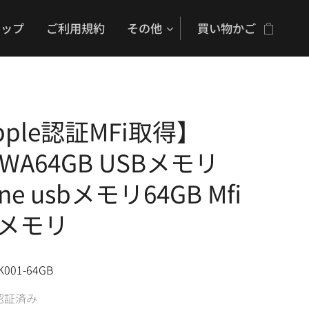
ョップ
ご利用規約
その他
買い物かご
pple認証MFi取得】
UWA64GB USBメモリ
one usbメモリ64GB Mfi
dメモリ
K001-64GB
i認証済み