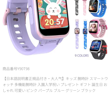
商品番号Y90T98
【日本語説明書正規品付き・大人气】キッズ 腕時計 スマートウ
ォッチ 多機能腕時計 入園入学祝い プレゼント ギフト 誕生日 お
しゃれ 可愛い ピンク パープル ブルー グリーン ブラック