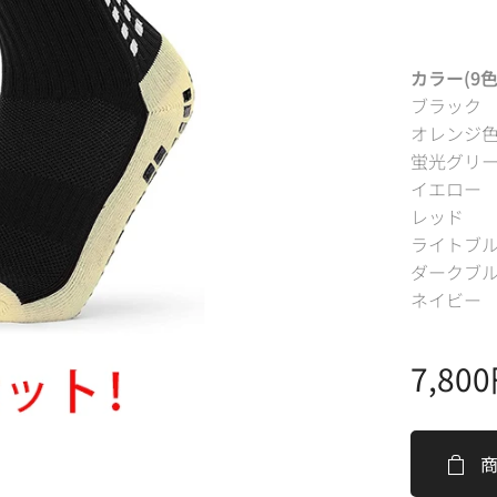
カラー(9色
ブラック
オレンジ
蛍光グリ
イエロー
レッド
ライトブ
ダークブ
ネイビー
7,800