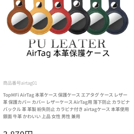
商品番号airtag01
TopMFi AirTag 本革ケース 保護ケース エアタグ ケース レザー
革 保護カバー カバー レザーケース AirTag用 落下防止 カラビナ
バックル 革 革製 紛失防止 カラビナ付き airtagケース 本革使用
銀面 牛革 かわいい 上品 女性 男性 兼用